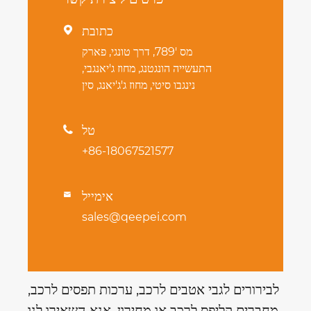
כתובת

מס '789, דרך טונגי, פארק
התעשייה הונגטנג, מחוז ג'יאנגבי,
נינגבו סיטי, מחוז ג'ג'יאנג, סין
טל

+86-18067521577
אימייל

sales@qeepei.com
לבירורים לגבי אטבים לרכב, ערכות תפסים לרכב,
מחברים קליפס לרכב או מחירון, אנא השאירו לנו