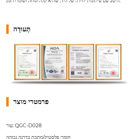
היטב עם עיתונות יחידה של היד, שהיא קלה ונוחה ושומרת זמן.
תְעוּדָה
פרמטרי מוצר
עור: QGC-D028
חומר: פלסטיק/מתכת בדרגה גבוהה