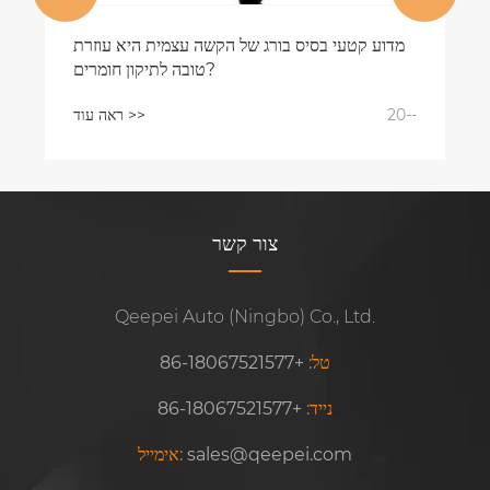
מדוע קטעי בסיס בורג של הקשה עצמית היא עוזרת
טובה לתיקון חומרים?
20--
ראה עוד >>
צור קשר
Qeepei Auto (Ningbo) Co., Ltd.
טל:
+86-18067521577
נייד:
+86-18067521577
sales@qeepei.com
אימייל: