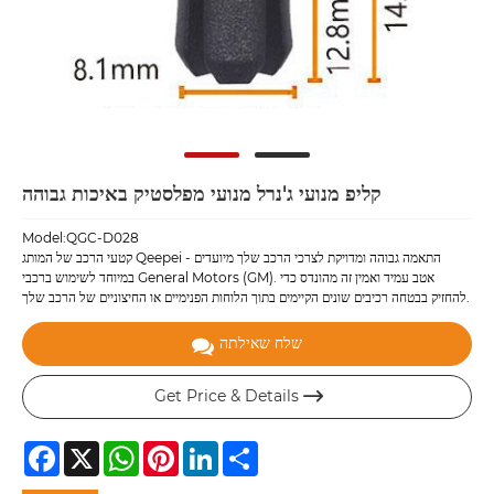
קליפ מנועי ג'נרל מנועי מפלסטיק באיכות גבוהה
Model:QGC-D028
קטעי הרכב של המותג Qeepei - התאמה גבוהה ומדויקת לצרכי הרכב שלך מיועדים
במיוחד לשימוש ברכבי General Motors (GM). אטב עמיד ואמין זה מהונדס כדי
להחזיק בבטחה רכיבים שונים הקיימים בתוך הלוחות הפנימיים או החיצוניים של הרכב שלך.
שלח שאילתה
Get Price & Details

Facebook
X
WhatsApp
Pinterest
LinkedIn
Share